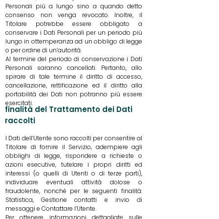
Personali più a lungo sino a quando detto
consenso non venga revocato. Inoltre, il
Titolare potrebbe essere obbligato a
conservare i Dati Personali per un periodo più
lungo in ottemperanza ad un obbligo di legge
o per ordine di un’autorità.
Al termine del periodo di conservazione i Dati
Personali saranno cancellati. Pertanto, allo
spirare di tale termine il diritto di accesso,
cancellazione, rettificazione ed il diritto alla
portabilità dei Dati non potranno più essere
esercitati.
finalità del Trattamento dei Dati
raccolti
I Dati dell’Utente sono raccolti per consentire al
Titolare di fornire il Servizio, adempiere agli
obblighi di legge, rispondere a richieste o
azioni esecutive, tutelare i propri diritti ed
interessi (o quelli di Utenti o di terze parti),
individuare eventuali attività dolose o
fraudolente, nonché per le seguenti finalità:
Statistica, Gestione contatti e invio di
messaggi e Contattare l’Utente.
Per ottenere informazioni dettagliate sulle