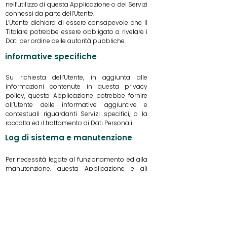
nell’utilizzo di questa Applicazione o dei Servizi
connessi da parte dell’Utente.
L’Utente dichiara di essere consapevole che il
Titolare potrebbe essere obbligato a rivelare i
Dati per ordine delle autorità pubbliche.
informative specifiche
Su richiesta dell’Utente, in aggiunta alle
informazioni contenute in questa privacy
policy, questa Applicazione potrebbe fornire
all’Utente delle informative aggiuntive e
contestuali riguardanti Servizi specifici, o la
raccolta ed il trattamento di Dati Personali.
Log di sistema e manutenzione
Per necessità legate al funzionamento ed alla
manutenzione, questa Applicazione e gli
eventuali servizi terzi da essa utilizzati
potrebbero raccogliere log di sistema, ossia
file che registrano le interazioni e che possono
contenere anche Dati Personali, quali l’indirizzo
IP Utente.