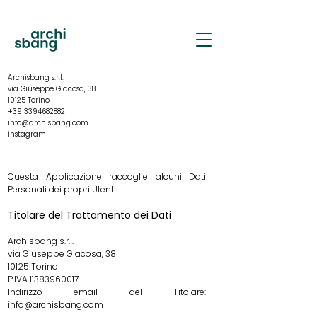
Archisbang s.r.l.
via Giuseppe Giacosa, 38
10125 Torino
+39 3394682882
info@archisbang.com
instagram
Questa Applicazione raccoglie alcuni Dati
Personali dei propri Utenti.
Titolare del Trattamento dei Dati
Archisbang s.r.l.
via Giuseppe Giacosa, 38
10125 Torino
P.IVA
11383960017
Indirizzo email del Titolare:
info@archisbang.com