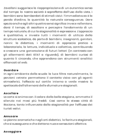
Zavalloni suggerisce la riappropriazione di un autentico senso
del tempo: la nostra società è sopraffatta dall’uso della vista, i
bambini sono bombardati di stimoli visivi: l’immediatezza è la
parola d’ordine, la quantità la naturale conseguenza. Dare
spazio anche agli altri quattro sensi significa invece rallentare,
darsi il tempo, di ascoltare e percepire l’andamento di un
tempo naturale, di cui la stagionalità è espressione. L’approccio
è qualitativo, e investe tutti i momenti di utilizzo della
struttura scolastica, da parte di bambini, insegnanti, genitori,
nonni: la didattica, i momenti di approccio pratico e
laboratoriale, la lettura, individuale e collettiva, contribuendo
a crescere una generazione di futuri lettori (in contrasto con
gli allarmanti dati ISTAT a riguardo), di bambini curiosi di
quanto li circonda, che apprendono con strumenti analitici
affiancati al web.
Guardare
In ogni ambiente della scuola la luce filtra naturalmente, le
porzioni vetrate permettono il contatto visivo con gli agenti
atmosferici, l’affaccio sul cortile interno a verde mostra lo
spettacolo dell’alternarsi delle sfumature stagionali.
Ascoltare
La corte si anima con il calore della bella stagione, ammette il
silenzio nei mesi più freddi. Così come la stessa città di
Riccione, tanto influenzata dalla stagionalità per l’afflusso dei
turisti estivi.
Annusare
Le piante aromatiche negli orti didattici, le fioriture stagionali,
che si susseguono e che dettano nuove sensazioni olfattive.
Assaggiare