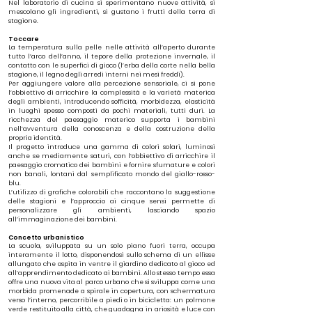
Nel laboratorio di cucina si sperimentano nuove attività, si
mescolano gli ingredienti, si gustano i frutti della terra di
stagione.
Toccare
La temperatura sulla pelle nelle attività all’aperto durante
tutto l’arco dell’anno, il tepore della protezione invernale, il
contatto con le superfici di gioco (l’erba della corte nella bella
stagione, il legno degli arredi interni nei mesi freddi).
Per aggiungere valore alla percezione sensoriale, ci si pone
l’obbiettivo di arricchire la complessità e la varietà materica
degli ambienti, introducendo sofficità, morbidezza, elasticità
in luoghi spesso composti da pochi materiali, tutti duri. La
ricchezza del paesaggio materico supporta i bambini
nell’avventura della conoscenza e della costruzione della
propria identità.
Il progetto introduce una gamma di colori solari, luminosi
anche se mediamente saturi, con l’obbiettivo di arricchire il
paesaggio cromatico dei bambini e fornire sfumature e colori
non banali, lontani dal semplificato mondo del giallo-rosso-
blu.
L’utilizzo di grafiche colorabili che raccontano la suggestione
delle stagioni e l’approccio ai cinque sensi permette di
personalizzare gli ambienti, lasciando spazio
all’immaginazione dei bambini.
Concetto urbanistico
La scuola, sviluppata su un solo piano fuori terra, occupa
interamente il lotto, disponendosi sullo schema di un ellisse
allungato che ospita in ventre il giardino dedicato al gioco ed
all’apprendimento dedicato ai bambini. Allo stesso tempo essa
offre una nuova vita al parco urbano che si sviluppa come una
morbida promenade a spirale in copertura, con schermatura
verso l’interno, percorribile a piedi o in bicicletta: un polmone
verde restituito alla città, che guadagna in ariosità e luce con