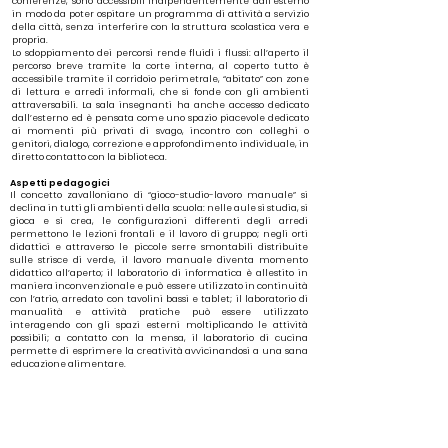
conferenze, sono accessibili indipendentemente dall’esterno
in modo da poter ospitare un programma di attività a servizio
della città, senza interferire con la struttura scolastica vera e
propria.
Lo sdoppiamento dei percorsi rende fluidi i flussi: all’aperto il
percorso breve tramite la corte interna, al coperto tutto è
accessibile tramite il corridoio perimetrale, “abitato” con zone
di lettura e arredi informali, che si fonde con gli ambienti
attraversabili. La sala insegnanti ha anche accesso dedicato
dall’esterno ed è pensata come uno spazio piacevole dedicato
ai momenti più privati di svago, incontro con colleghi o
genitori, dialogo, correzione e approfondimento individuale, in
diretto contatto con la biblioteca.
Aspetti pedagogici
Il concetto zavalloniano di “gioco-studio-lavoro manuale” si
declina in tutti gli ambienti della scuola: nelle aule si studia, si
gioca e si crea, le configurazioni differenti degli arredi
permettono le lezioni frontali e il lavoro di gruppo; negli orti
didattici e attraverso le piccole serre smontabili distribuite
sulle strisce di verde, il lavoro manuale diventa momento
didattico all’aperto; il laboratorio di informatica è allestito in
maniera inconvenzionale e può essere utilizzato in continuità
con l’atrio, arredato con tavolini bassi e tablet; il laboratorio di
manualità e attività pratiche può essere utilizzato
interagendo con gli spazi esterni moltiplicando le attività
possibili; a contatto con la mensa, il laboratorio di cucina
permette di esprimere la creatività avvicinandosi a una sana
educazione alimentare.
In questo progetto didattico assume particolare importanza la
biblioteca:
• diffusa negli spazi comuni, con sistemi espositivi non
tradizionali (poggiati di piatto, aperti), in cui trovare spunti di
lettura collegati alle attività svolte, educazione motoria,