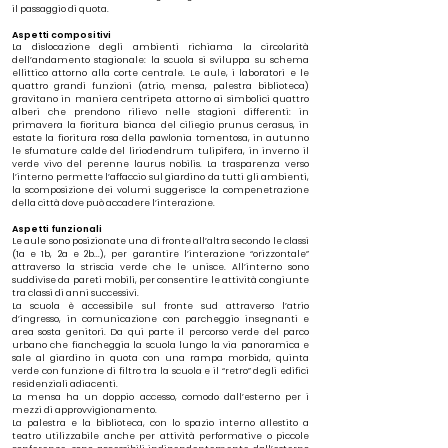
il passaggio di quota.
Aspetti compositivi
La dislocazione degli ambienti richiama la circolarità
dell’andamento stagionale: la scuola si sviluppa su schema
ellittico attorno alla corte centrale. Le aule, i laboratori e le
quattro grandi funzioni (atrio, mensa, palestra biblioteca)
gravitano in maniera centripeta attorno ai simbolici quattro
alberi che prendono rilievo nelle stagioni differenti: in
primavera la fioritura bianca del ciliegio prunus cerasus, in
estate la fioritura rosa della pawlonia tomentosa, in autunno
le sfumature calde del liriodendrum tulipifera, in inverno il
verde vivo del perenne laurus nobilis. La trasparenza verso
l’interno permette l’affaccio sul giardino da tutti gli ambienti,
la scomposizione dei volumi suggerisce la compenetrazione
della città dove può accadere l’interazione.
Aspetti funzionali
Le aule sono posizionate una di fronte all’altra secondo le classi
(1a e 1b, 2a e 2b...), per garantire l’interazione “orizzontale”
attraverso la striscia verde che le unisce. All’interno sono
suddivise da pareti mobili, per consentire le attività congiunte
tra classi di anni successivi.
La scuola è accessibile sul fronte sud attraverso l’atrio
d’ingresso, in comunicazione con parcheggio insegnanti e
area sosta genitori. Da qui parte il percorso verde del parco
urbano che fiancheggia la scuola lungo la via panoramica e
sale al giardino in quota con una rampa morbida, quinta
verde con funzione di filtro tra la scuola e il “retro” degli edifici
residenziali adiacenti.
La mensa ha un doppio accesso, comodo dall’esterno per i
mezzi di approvvigionamento.
La palestra e la biblioteca, con lo spazio interno allestito a
teatro utilizzabile anche per attività performative o piccole